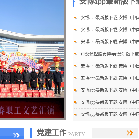
安博app最新版下
安博app最新版下载,安博（
安博app最新版下载,安博（
安博app最新版下载,安博（
市交通控股安博app最新版下载
安博app最新版下载,安博（
安博app最新版下载,安博（中
安博app最新版下载,安博（
安博app最新版下载,安博（
问一线干部职工
安博app最新版下载,安博（
党建工作
PARTY