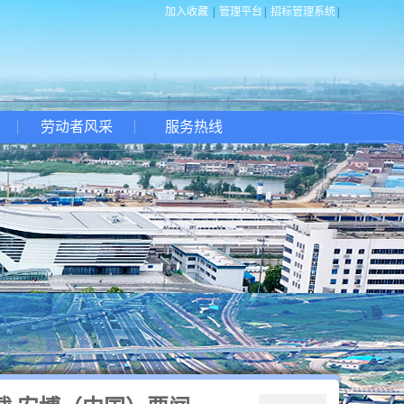
加入收藏
|
管理平台
|
招标管理系统
|
劳动者风采
服务热线