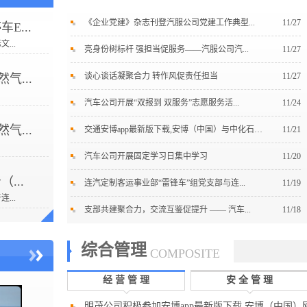
《企业党建》杂志刊登汽服公司党建工作典型...
11/27
E...
...
亮身份树标杆 强担当促服务——汽服公司汽...
11/27
谈心谈话凝聚合力 转作风促责任担当
11/27
...
汽车公司开展“双报到 双服务”志愿服务活...
11/24
...
交通安博app最新版下载,安博（中国）与中化石油江苏（上海）开展党建共...
11/21
汽车公司开展固定学习日集中学习
11/20
工文艺汇演
...
连汽定制客运事业部“雷锋车”组党支部与连...
11/19
...
支部共建聚合力，交流互鉴促提升 —— 汽车...
11/18
综合管理
COMPOSITE
经 营 管 理
安 全 管 理
明茂公司积极参加安博app最新版下载,安博（中国