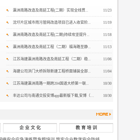
瀛洲南路改造及南延工程(二期）实现全线贯...
11/23
沈圩片区城市雨污管网改造项目已进入收官阶...
11/19
瀛洲南路改造及南延工程(二期)持续攻坚提升...
11/18
瀛洲南路改造及南延工程（二期）福海路至静...
11/13
江苏海建瀛洲南路改造及南延工程（二期）稳...
11/06
海建公司洪门大桥拆除新建工程桥面铺装全部...
11/04
江苏海建瀛洲南路一期跨204国道大桥第一联...
10/30
丰达公司与南通交投安博app最新版下载,安博（中国）深化合作交流 共...
10/30
企 业 文 化
教 育 培 训
）网络安全应急演练暨专题培训 筑牢企业数字安全防线