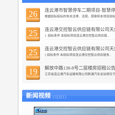
连云港市智慧停车二期项目-智慧停车
26
根据招标投标的有关法律、法规、规章和本项目招标文
November
连云港交控智云供应链有限公司天然气
25
1. 招标条件 本招标项目连云港交控智云供应链...
November
连云港交控智云供应链有限公司天然气
25
1.招标条件 本招标项目连云港交控智云供应链有...
November
安博app最新版下载,安博（中国）举办2025年迎新春职
解放中路138-8号二层楼房招租公告（
19
江苏省连云港汽车运输有限公司新浦汽车总站将位于连
November
新闻视频
VIDEO