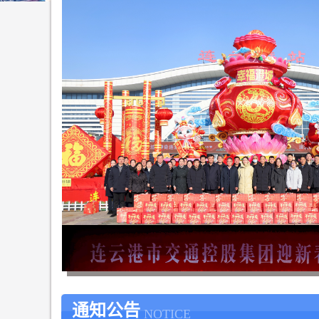
安博app最新版下载,安博（中国）领导大年初一走访慰
通知公告
NOTICE