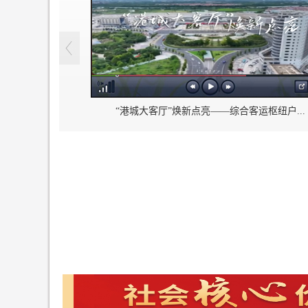
安博app最新版下载,安博（中国）召开二届六次职工代
“港城大客厅”焕新点亮——综合客运枢纽户...
“交通控股杯”连云港市第二届海陵湖龙舟比赛在渔人码