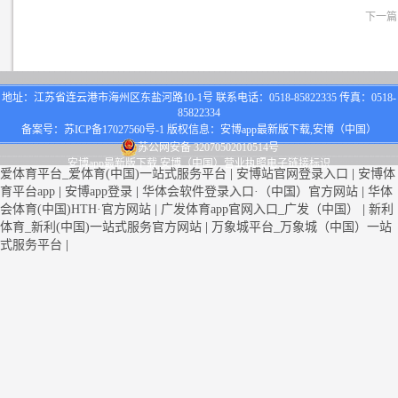
下一篇
地址：江苏省连云港市海州区东盐河路10-1号 联系电话：0518-85822335 传真：0518-
85822334
备案号：
苏ICP备17027560号-1
版权信息：安博app最新版下载,安博（中国）
苏公网安备 32070502010514号
安博app最新版下载,安博（中国）营业执照电子链接标识
爱体育平台_爱体育(中国)一站式服务平台
|
安博站官网登录入口
|
安博体
育平台app
|
安博app登录
|
华体会软件登录入口·（中国）官方网站
|
华体
会体育(中国)HTH·官方网站
|
广发体育app官网入口_广发（中国）
|
新利
体育_新利(中国)一站式服务官方网站
|
万象城平台_万象城（中国）一站
式服务平台
|