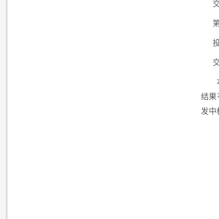
结果
发中