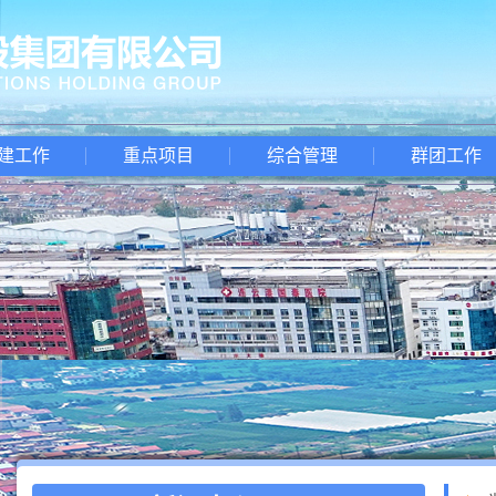
建工作
重点项目
综合管理
群团工作