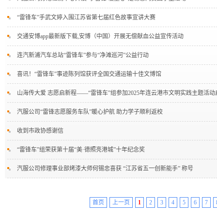
“雷锋车”手武文婷入围江苏省第七届红色故事宣讲大赛
交通安博app最新版下载,安博（中国）开展无偿献血公益宣传活动
连汽新浦汽车总站“雷锋车”参与“净滩巡河”公益行动
喜讯！“雷锋车”事迹陈列馆获评全国交通运输十佳文博馆
山海传大爱 志愿启新程——“雷锋车”组参加2025年连云港市文明实践主题活
汽服公司“雷锋志愿服务车队”暖心护航 助力学子顺利返校
收到市政协感谢信
“雷锋车”组荣获第十届“美·德照亮港城”十年纪念奖
汽服公司修理事业部烤漆大师何锡忠喜获 “江苏省五一创新能手” 称号
首页
上一页
1
2
3
4
5
6
7