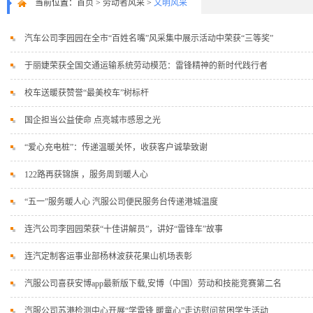
当前位置：
首页
>
劳动者风采
>
文明风采
汽车公司李园园在全市“百姓名嘴”风采集中展示活动中荣获“三等奖”
于丽婕荣获全国交通运输系统劳动模范：雷锋精神的新时代践行者
校车送暖获赞誉“最美校车”树标杆
国企担当公益使命 点亮城市感恩之光
“爱心充电桩”：传递温暖关怀，收获客户诚挚致谢
122路再获锦旗 ，服务周到暖人心
“五一”服务暖人心 汽服公司便民服务台传递港城温度
连汽公司李园园荣获“十佳讲解员”，讲好“雷锋车”故事
连汽定制客运事业部杨林波获花果山机场表彰
汽服公司喜获安博app最新版下载,安博（中国）劳动和技能竞赛第二名
汽服公司苏港检测中心开展“学雷锋 暖童心”走访慰问贫困学生活动