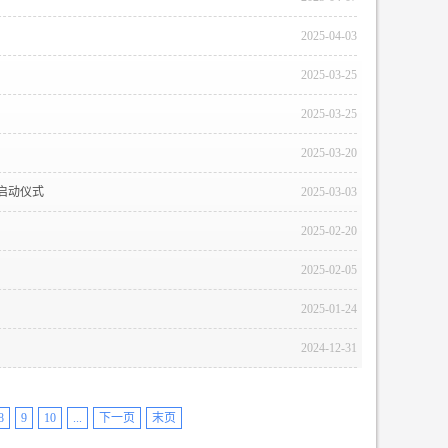
2025-04-03
2025-03-25
2025-03-25
2025-03-20
动启动仪式
2025-03-03
2025-02-20
2025-02-05
2025-01-24
2024-12-31
8
9
10
...
下一页
末页