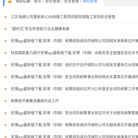
当前位置：
首页
>
综合管理
>
安全管理
>
保险统筹
江苏海建公司灌南县X206改建工程项目部加强施工现场安全管理
“邀约式”安全检查助力企业健康发展
安博app最新版下载,安博（中国）统筹部协调合作保险公司到相关承保单位开展
科技赋能着力提升安博app最新版下载,安博（中国）出租车安全管理信息化水
安博app最新版下载,安博（中国）组织召开合作保险公司与相关车属单位业务
安博app最新版下载,安博（中国）安全风险统筹事业部到相关车属单位开展调
安博app最新版下载,安博（中国）统筹部组织召开2022年度安全风险统筹工作
统筹部开展集体廉政约谈工作
安博app最新版下载,安博（中国）安全风险统筹事业部召开关于出租车统筹数
安博app最新版下载,安博（中国）统筹部协调合作保险公司为相关单位开展
安博app最新版下载,安博（中国）统筹部协调合作保险公司到相关承保单位开展