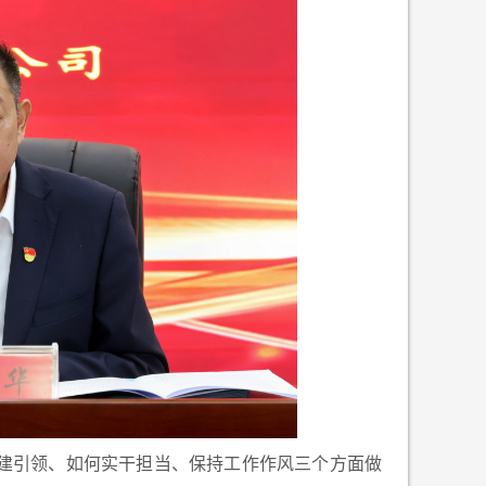
党建引领、如何实干担当、保持工作作风三个方面做