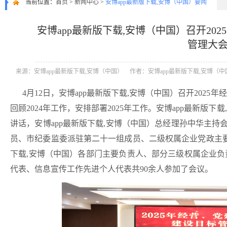
当前位置：
首页
>
新闻中心
>
安博app最新版下载,安博（中国）要闻
安博app最新版下载,安博（中国）召开20
管理大
来源：安博app最新版下载,安博（中国）
作者：安博app最新版下载,安博（
4
月
12
日，安博app最新版下载,安博（中国）召开
2025
年经
回顾
2024
年工作，安排部署
2025
年工作。安博app最新版下
讲话，安博app最新版下载,安博（中国）总经理孙中华主持会
员、市纪委监委派驻第二十一组成员、二级权属企业党政主要
下载,安博（中国）各部门主要负责人、部分三级权属企业
代表、信息宣传工作先进个人代表共
90
余人参加了会议。