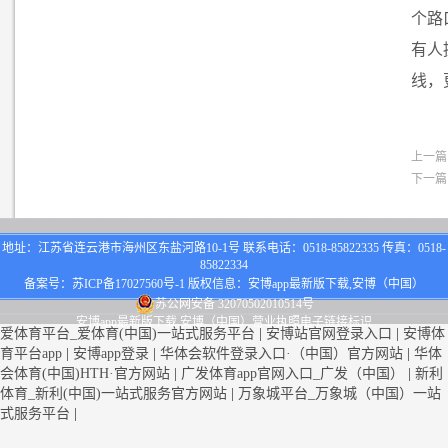
个路
有人
线，
上一篇
下一篇
地址：江苏省连云港市海州区东盐河路10-1号 联系电话：0518-85822335 传真：0518-
85822334
备案号：
苏ICP备17027560号-1
版权信息：安博app最新版下载,安博（中国）
苏公网安备 32070502010514号
安博app最新版下载,安博（中国）营业执照电子链接标识
爱体育平台_爱体育(中国)一站式服务平台
|
安博站官网登录入口
|
安博体
育平台app
|
安博app登录
|
华体会软件登录入口·（中国）官方网站
|
华体
会体育(中国)HTH·官方网站
|
广发体育app官网入口_广发（中国）
|
新利
体育_新利(中国)一站式服务官方网站
|
万象城平台_万象城（中国）一站
式服务平台
|