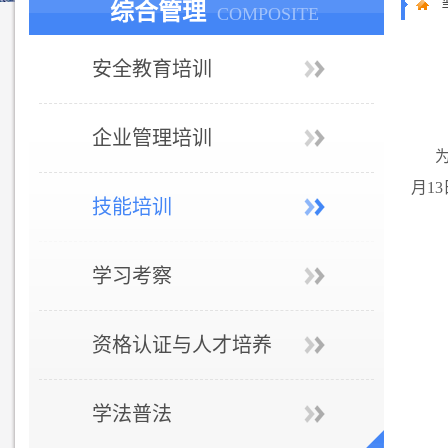
综合管理
COMPOSITE
安全教育培训
企业管理培训
月1
技能培训
学习考察
资格认证与人才培养
学法普法