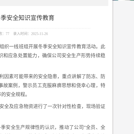
冬季安全知识宣传教育
：77
录入时间：2025-11-26
司组织一线班组开展冬季安全知识宣传教育活动。此
识和应急处置能力，确保公司安全生产形势持续稳
利因素可能带来的安全隐患，重点讲解了防冻、防
事故案例，警示员工克服麻痹思想和侥幸心理，特
节的安全规程。
安全及应急物资进行了一次针对性检查，现场验证
季安全生产规律性的认识，推动了公司“全员、全