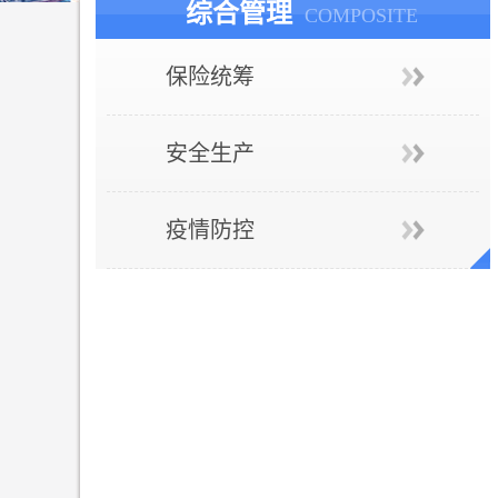
综合管理
COMPOSITE
保险统筹
安全生产
疫情防控