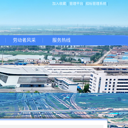
加入收藏
|
管理平台
|
招标管理系统
|
劳动者风采
服务热线