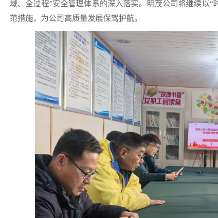
域、全过程”安全管理体系的深入落实。明茂公司将继续以“
范措施，为公司高质量发展保驾护航。