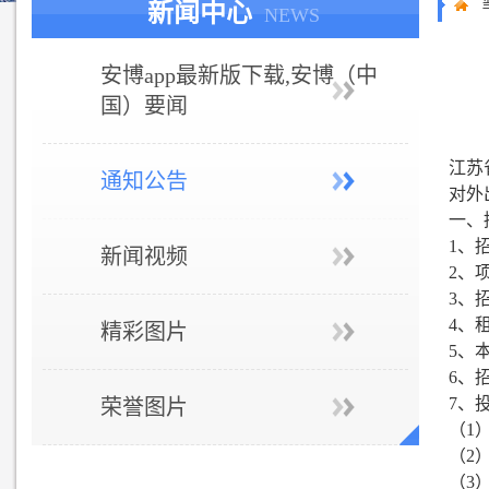
新闻中心
NEWS
安博app最新版下载,安博（中
国）要闻
江苏
通知公告
对外
一、
1、
新闻视频
2、
3、
4、
精彩图片
5、
6、
7、
荣誉图片
（1
（2
（3