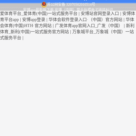
苏公网安备 32070502010514号
安博app最新版下载,安博（中国）营业执照电子链接标识
爱体育平台_爱体育(中国)一站式服务平台
|
安博站官网登录入口
|
安博体
育平台app
|
安博app登录
|
华体会软件登录入口·（中国）官方网站
|
华体
会体育(中国)HTH·官方网站
|
广发体育app官网入口_广发（中国）
|
新利
体育_新利(中国)一站式服务官方网站
|
万象城平台_万象城（中国）一站
式服务平台
|