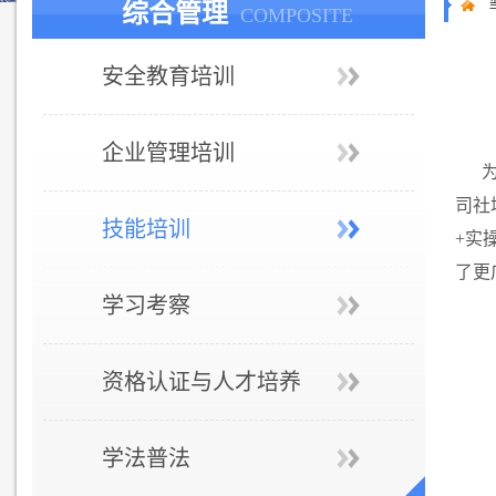
综合管理
COMPOSITE
安全教育培训
企业管理培训
司社
技能培训
+实
了更
学习考察
资格认证与人才培养
学法普法