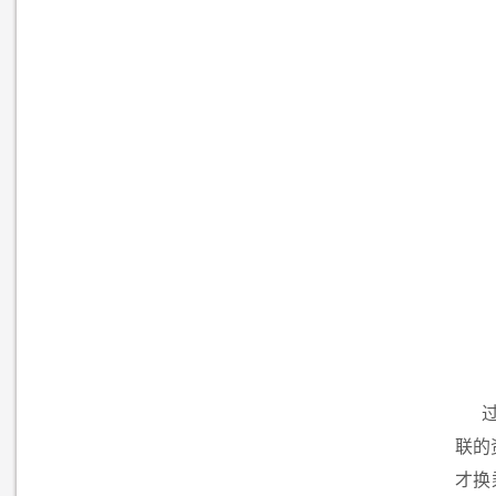
联的
才换