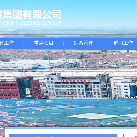
建工作
重点项目
综合管理
群团工作