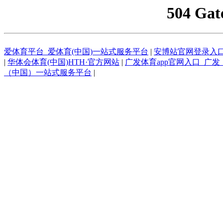
504 Gat
爱体育平台_爱体育(中国)一站式服务平台
|
安博站官网登录入
|
华体会体育(中国)HTH·官方网站
|
广发体育app官网入口_广
（中国）一站式服务平台
|