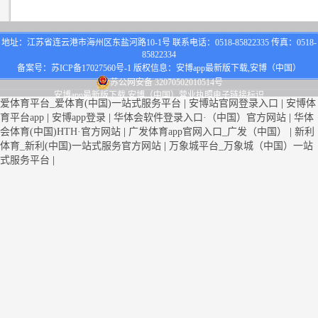
地址：江苏省连云港市海州区东盐河路10-1号 联系电话：0518-85822335 传真：0518-
85822334
备案号：
苏ICP备17027560号-1
版权信息：安博app最新版下载,安博（中国）
苏公网安备 32070502010514号
安博app最新版下载,安博（中国）营业执照电子链接标识
爱体育平台_爱体育(中国)一站式服务平台
|
安博站官网登录入口
|
安博体
育平台app
|
安博app登录
|
华体会软件登录入口·（中国）官方网站
|
华体
会体育(中国)HTH·官方网站
|
广发体育app官网入口_广发（中国）
|
新利
体育_新利(中国)一站式服务官方网站
|
万象城平台_万象城（中国）一站
式服务平台
|