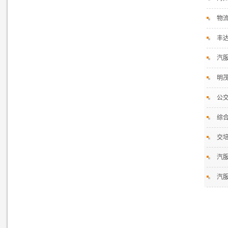
物
丰
汽
明
公
综
交
汽
汽