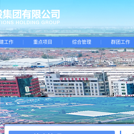
建工作
重点项目
综合管理
群团工作