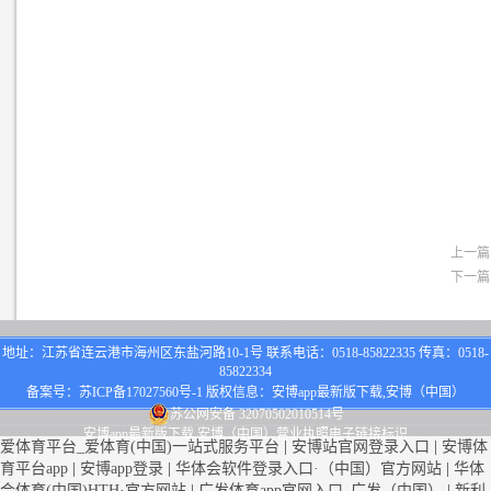
上一篇
下一篇
地址：江苏省连云港市海州区东盐河路10-1号 联系电话：0518-85822335 传真：0518-
85822334
备案号：
苏ICP备17027560号-1
版权信息：安博app最新版下载,安博（中国）
苏公网安备 32070502010514号
安博app最新版下载,安博（中国）营业执照电子链接标识
爱体育平台_爱体育(中国)一站式服务平台
|
安博站官网登录入口
|
安博体
育平台app
|
安博app登录
|
华体会软件登录入口·（中国）官方网站
|
华体
会体育(中国)HTH·官方网站
|
广发体育app官网入口_广发（中国）
|
新利