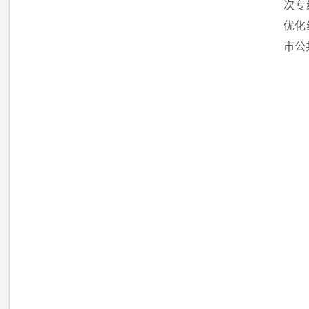
次专
优化
市公