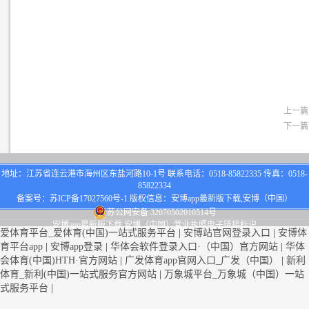
上一篇
下一篇
地址：江苏省连云港市海州区东盐河路10-1号 联系电话：0518-85822335 传真：0518-
85822334
备案号：
苏ICP备17027560号-1
版权信息：安博app最新版下载,安博（中国）
苏公网安备 32070502010514号
安博app最新版下载,安博（中国）营业执照电子链接标识
爱体育平台_爱体育(中国)一站式服务平台
|
安博站官网登录入口
|
安博体
育平台app
|
安博app登录
|
华体会软件登录入口·（中国）官方网站
|
华体
会体育(中国)HTH·官方网站
|
广发体育app官网入口_广发（中国）
|
新利
体育_新利(中国)一站式服务官方网站
|
万象城平台_万象城（中国）一站
式服务平台
|