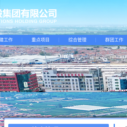
建工作
重点项目
综合管理
群团工作