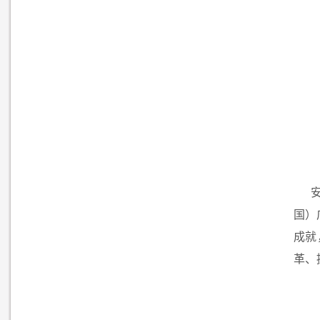
国）
成就
革、