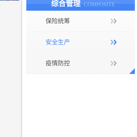
综合管理
COMPOSITE
保险统筹
安全生产
疫情防控